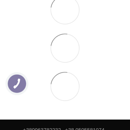
+380963782232
+38 0505581074