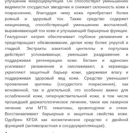
улучшение микроциркуляции. Он способствует уменьшению
видимости сосудистых звездочек и снижает склонность кожи к
покраснению, благодаря чему кожа приобретает более
ровный и здоровый тон. Также средство содержит
ниацинамид, способствующий уменьшению воспалений,
выравнивающий тон кожи и улучшающий барьерные функции.
Гиалуронат натрия обеспечивает глубокое увлажнение и
предотвращает обезвоживание, делая кожу более упругой и
гладкой. Экстракты азиатской центеллы и портулака
действуют успокаивающе, уменьшая раздражение и
поддерживая регенерацию кожи. Бетаин и аденозин
усиливают увлажнение и омолаживают, а керамиды
укрепляют защитный барьер кожи, удерживая влагу и
поддерживая здоровый вид кожи. Средство уменьшает
проявления эритемы (сосудистого покраснения), как
мгновенной, так и длительной, что особенно важно для
ослабленной кожи, гиперчувствительной кожи, в том числе
прошедшей дерматологическое лечение, такое как лазерное
лечение или MTS. гематомы, кровоподтеки и отеки.
Восстанавливает барьерные и защитные свойства кожи.
Одобрен KFDA как косметическое средство с двойной
функцией (антивозрастная и сосудоукрепляющая).