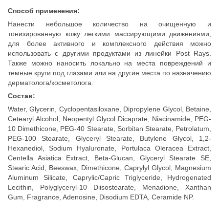
Способ применения:
Нанести небольшое количество на очищенную и
тонизированную кожу легкими массирующими движениями,
для более активного и комплексного действия можно
использовать с другими продуктами из линейки Post Rays.
Также можно наносить локально на места повреждений и
темные круги под глазами или на другие места по назначению
дерматолога/косметолога.
Состав:
Water, Glycerin, Cyclopentasiloxane, Dipropylene Glycol, Betaine,
Cetearyl Alcohol, Neopentyl Glycol Dicaprate, Niacinamide, PEG-
10 Dimethicone, PEG-40 Stearate, Sorbitan Stearate, Petrolatum,
PEG-100 Stearate, Glyceryl Stearate, Butylene Glycol, 1,2-
Hexanediol, Sodium Hyaluronate, Portulaca Oleracea Extract,
Centella Asiatica Extract, Beta-Glucan, Glyceryl Stearate SE,
Stearic Acid, Beeswax, Dimethicone, Caprylyl Glycol, Magnesium
Aluminum Silicate, Caprylic/Capric Triglyceride, Hydrogenated
Lecithin, Polyglyceryl-10 Diisostearate, Menadione, Xanthan
Gum, Fragrance, Adenosine, Disodium EDTA, Ceramide NP.