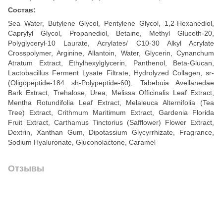
Состав:
Sea Water, Butylene Glycol, Pentylene Glycol, 1,2-Hexanediol,
Caprylyl Glycol, Propanediol, Betaine, Methyl Gluceth-20,
Polyglyceryl-10 Laurate, Acrylates/ C10-30 Alkyl Acrylate
Crosspolymer, Arginine, Allantoin, Water, Glycerin, Cynanchum
Atratum Extract, Ethylhexylglycerin, Panthenol, Beta-Glucan,
Lactobacillus Ferment Lysate Filtrate, Hydrolyzed Collagen, sr-
(Oligopeptide-184 sh-Polypeptide-60), Tabebuia Avellanedae
Bark Extract, Trehalose, Urea, Melissa Officinalis Leaf Extract,
Mentha Rotundifolia Leaf Extract, Melaleuca Alternifolia (Tea
Tree) Extract, Crithmum Maritimum Extract, Gardenia Florida
Fruit Extract, Carthamus Tinctorius (Safflower) Flower Extract,
Dextrin, Xanthan Gum, Dipotassium Glycyrrhizate, Fragrance,
Sodium Hyaluronate, Gluconolactone, Caramel
Отзывы