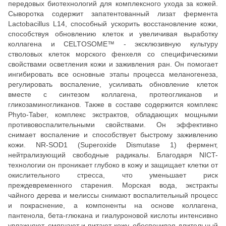
передовых биотехнологий для комплексного ухода за кожей.
Сыворотка содержит запатентованный лизат фермента
Lactobacillus L14, способный ускорить восстановление кожи,
способствуя обновлению клеток и увеличивая выработку
коллагена и CELTOSOME™ - эксклюзивную культуру
стволовых клеток морского фенхеля со специфическими
свойствами осветления кожи и заживления ран. Он помогает
ингибировать все основные этапы процесса меланогенеза,
регулировать воспаление, усиливать обновление клеток
вместе с синтезом коллагена, протеогликанов и
гликозаминогликанов. Также в составе содержится комплекс
Phyto-Taber, комплекс экстрактов, обладающих мощными
противовоспалительными свойствами. Он эффективно
снимает воспаление и способствует быстрому заживлению
кожи. NR-SOD1 (Superoxide Dismutase 1) фермент,
нейтрализующий свободные радикалы. Благодаря NICT-
технологии он проникает глубоко в кожу и защищает клетки от
окислительного стресса, что уменьшает риск
преждевременного старения. Морская вода, экстракты
чайного дерева и мелиссы снимают воспалительный процесс
и покраснение, а компоненты на основе коллагена,
пантенола, бета-глюкана и гиалуроновой кислоты интенсивно
увлажняют, смягчают и питают кожу, обеспечивая длительный